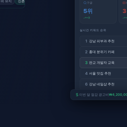
신촌 분위기
4단계 상승
제주 렌터카
2위 유지
이태원 브런치
7단계 상승
구글
5
위
3
+
9
실시간 키워드 순위
1
강남 피부과 추천
2
홍대 분위기 카페
3
판교 개발자 교육
4
서울 맛집 추천
6
강남 네일샵 추천
이번 달 절감 광고비
₩4,200,0