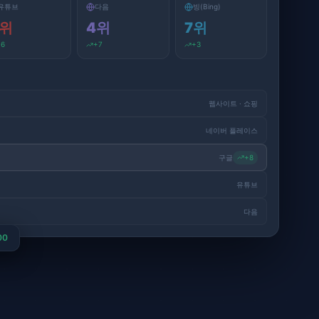
여의도 점심
3위 진입
압구정 네일
1위 유지
강남 맛집
1위 유지
홍대 카페
3단
유튜브
다음
빙(Bing)
위
4
위
7
위
+
6
+
7
+
3
웹사이트 · 쇼핑
네이버 플레이스
구글
+
8
유튜브
다음
00