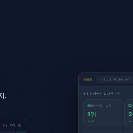
rankup.kr/dashboard
지.
6대 검색엔진 실시간 순위
웹사이트 · 쇼핑
1
위
2
+
8
 순위 추적 중