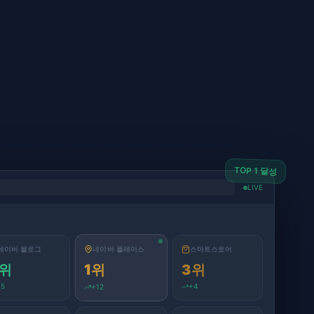
TOP 1 달성
LIVE
스마트스토어
네이버 플레이스
네이버 블로그
3
위
1
위
위
+
5
+
12
+
4