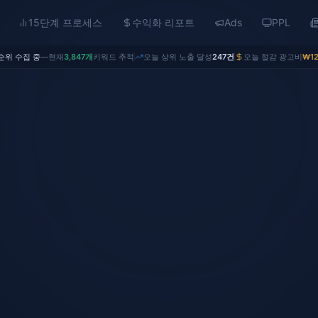
15단계 프로세스
수익화 리포트
Ads
PPL
순위 수집 중
—
현재
3,847개
키워드 추적
오늘 상위 노출 달성
247건
오늘 절감 광고비
₩12