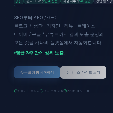
계 상승
판교 IT 교육
2단계 상승
서울 피부과
5위 진입
강남 헬스장
1위 유지
SEO부터 AEO / GEO
블로그 체험단 · 기자단 · 리뷰 · 플레이스
네이버 / 구글 / 유튜브까지 검색 노출 운영의
모든 것을 하나의 플랫폼에서 자동화합니다.
평균 3주 만에 상위 노출.
무료 체험 시작하기
서비스 가이드 보기
신용카드 불필요
14일 무료 체험
언제든 해지 가능