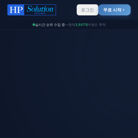
로그인
무료 시작
실시간 순위 수집 중
—
현재
3,847개
키워드 추적