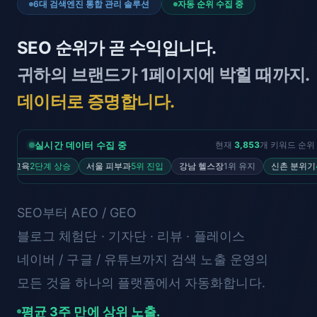
6대 검색엔진 통합 관리 솔루션
자동 순위 수집 중
SEO 순위가 곧 수익입니다.
귀하의 브랜드가 1페이지에 박힐 때까지.
데이터로 증명합니다.
현재
3,854
개 키워드 순위
실시간 데이터 수집 중
2단계 상승
서울 피부과
5위 진입
강남 헬스장
1위 유지
신촌 분위기
4단계 상
SEO부터 AEO / GEO
블로그 체험단 · 기자단 · 리뷰 · 플레이스
네이버 / 구글 / 유튜브까지 검색 노출 운영의
모든 것을 하나의 플랫폼에서 자동화합니다.
평균 3주 만에 상위 노출.