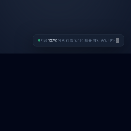
×
지금
127명
이 랭킹 업 업데이트를 확인 중입니다
3,847
개
512
건
추적 키워드
관리 캠페인
14
위
98
%
평균 순위 상승
고객 재계약률