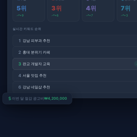
5
위
3
위
4
위
7
위
+
6
+
7
+
3
+
9
실시간 키워드 순위
1
강남 피부과 추천
2
홍대 분위기 카페
3
판교 개발자 교육
4
서울 맛집 추천
6
강남 네일샵 추천
이번 달 절감 광고비
₩4,200,000