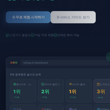
무료 체험 시작하기
서비스 가이드 보기
신용카드 불필요
14일 무료 체험
언제든 해지 가능
rankup.kr/dashboard
6대 검색엔진 실시간 순위
스마트스
웹사이트 · 쇼핑
네이버 블로그
네이버 플레이스
3
위
1
위
2
위
1
위
+
8
+
5
+
12
+
4
구글
유튜브
다음
빙(Bing)