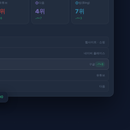
의도 점심
3위 진입
압구정 네일
1위 유지
강남 맛집
1위 유지
홍대 카페
3단계
유튜브
다음
빙(Bing)
위
4
위
7
위
+
6
+
7
+
3
웹사이트 · 쇼핑
네이버 플레이스
구글
+
8
유튜브
다음
00