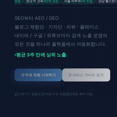
 상승
판교 IT 교육
2단계 상승
서울 피부과
5위 진입
강남 헬스장
1위 유지
SEO부터 AEO / GEO
블로그 체험단 · 기자단 · 리뷰 · 플레이스
네이버 / 구글 / 유튜브까지 검색 노출 운영의
모든 것을 하나의 플랫폼에서 자동화합니다.
평균 3주 만에 상위 노출.
무료 체험 시작하기
서비스 가이드 보기
신용카드 불필요
14일 무료 체험
언제든 해지 가능