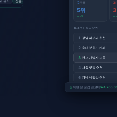
신촌 분위기
4단계 상승
제주 렌터카
2위 유지
이태원 브런치
7단계 상승
여
구글
5
위
3
+
9
실시간 키워드 순위
1
강남 피부과 추천
2
홍대 분위기 카페
3
판교 개발자 교육
4
서울 맛집 추천
6
강남 네일샵 추천
이번 달 절감 광고비
₩4,200,0