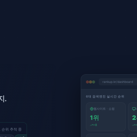
rankup.kr/dashboard
지.
6대 검색엔진 실시간 순위
웹사이트 · 쇼핑
1
위
2
+
8
 순위 추적 중