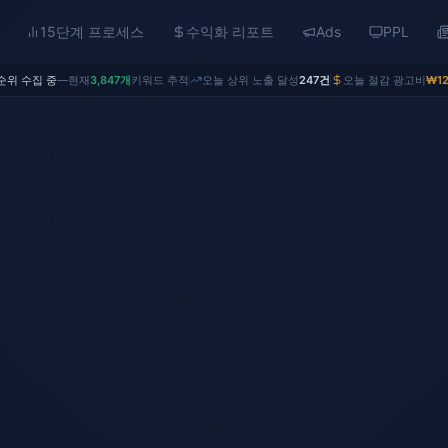
15단계 프로세스
수익화 리포트
Ads
PPL
순위 수집 중
—
현재
3,847개
키워드 추적
오늘 상위 노출 달성
247건
오늘 절감 광고비
₩12