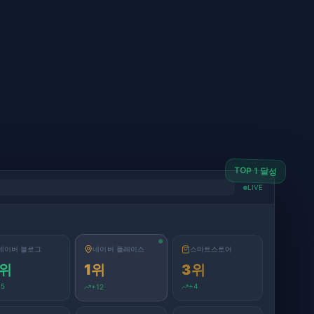
TOP 1 달성
LIVE
스마트스토어
네이버 블로그
네이버 플레이스
3
위
위
1
위
+
5
+
12
+
4